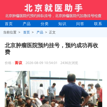
首页
产品
分类
知识
问答
联系
当前位置 >
首页
>
产品
> 正文
北京肿瘤医院预约挂号，预约成功再收
费
面议
价格：
2026-08-09 10:54:01 2436次浏览